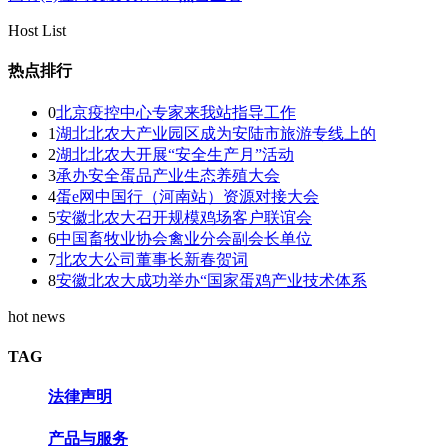
Host List
热点排行
0
北京疫控中心专家来我站指导工作
1
湖北北农大产业园区成为安陆市旅游专线上的
2
湖北北农大开展“安全生产月”活动
3
承办安全蛋品产业生态养殖大会
4
蛋e网中国行（河南站）资源对接大会
5
安徽北农大召开规模鸡场客户联谊会
6
中国畜牧业协会禽业分会副会长单位
7
北农大公司董事长新春贺词
8
安徽北农大成功举办“国家蛋鸡产业技术体系
hot news
TAG
法律声明
产品与服务