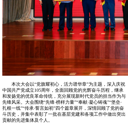
本次大会以“党旗耀初心，活力谱华章”为主题，深入庆祝
中国共产党成立105周年，全面回顾党的光辉奋斗历程，继承
和发扬党的优良革命传统，充分展现新时代党员的担当作为与
先锋风采。大会围绕“先锋·榜样力量”“奉献·凝心铸魂”“堡垒·
扎根一线”“传承·誓言如初”四个篇章展开，深情回顾了党的奋
斗历史，并集中表彰了一批在基层党建和各项工作中做出突出
贡献的先进集体及个人。