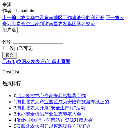
来源：
作者：
bauadmin
上一篇
北农大华中及东南地区工作座谈会胜利召开
下一篇
云
舟计划参会企业家到访南昌农发集团学习交流
用户名
评论
仅自己可见
已有
(0)
位网友发表评论
点击查看
Host List
热点排行
0
北京疫控中心专家来我站指导工作
1
湖北北农大产业园区成为安陆市旅游专线上的
2
湖北北农大开展“安全生产月”活动
3
承办安全蛋品产业生态养殖大会
4
蛋e网中国行（河南站）资源对接大会
5
安徽北农大召开规模鸡场客户联谊会